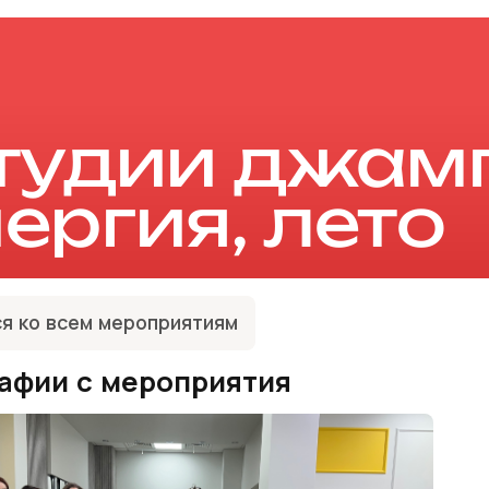
студии джам
нергия, лето
я ко всем мероприятиям
афии с мероприятия