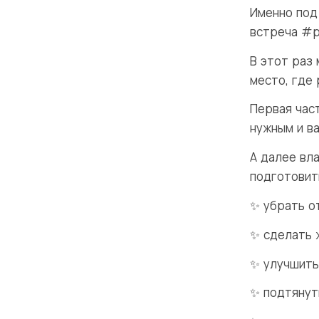
Именно под
встреча #p
В этот раз
место, где
Первая час
нужным и в
А далее вл
подготовить
✨ убрать о
✨ сделать 
✨ улучшить
✨ подтянут