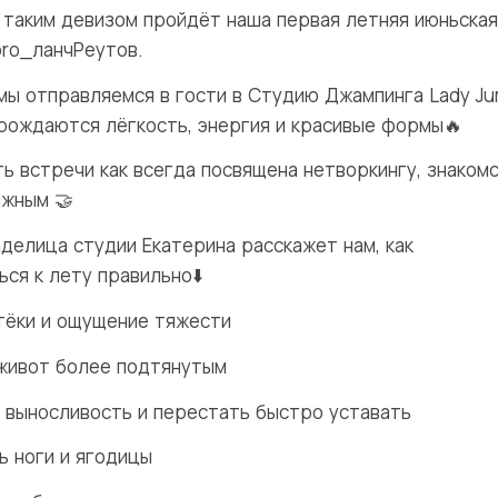
 таким девизом пройдёт наша первая летняя июньская
ro_ланчРеутов.
 мы отправляемся в гости в Студию Джампинга Lady J
 рождаются лёгкость, энергия и красивые формы🔥
ть встречи как всегда посвящена нетворкингу, знаком
ажным 🤝
аделица студии Екатерина расскажет нам, как
ся к лету правильно⬇️
тёки и ощущение тяжести
живот более подтянутым
 выносливость и перестать быстро уставать
ь ноги и ягодицы