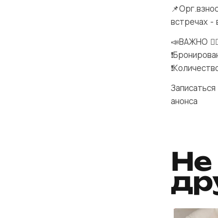
📌Орг.взнос
встречах - 
📣ВАЖНО ☝
❗️Брониров
❗️Количеств
Записаться 
анонса
Не
др