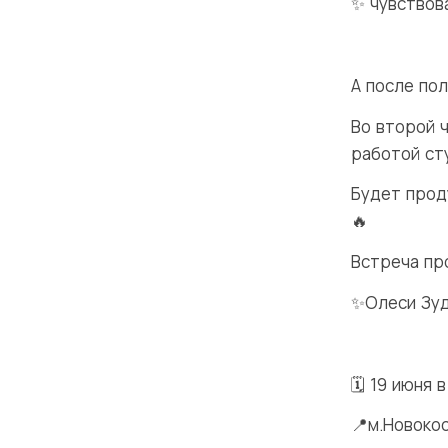
✨ чувствов
А после по
Во второй 
работой ст
Будет прод
🔥
Встреча пр
✨Олеси Зуд
🗓 19 июня в
📍м.Новокос