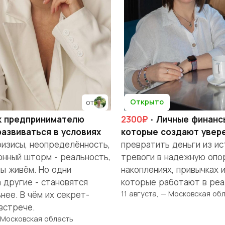
Открыто
от
к предпринимателю
2300₽
· Личные финанс
развиваться в условиях
которые создают увер
изисы, неопределённость,
превратить деньги из ис
нный шторм - реальность,
тревоги в надежную опор
мы живём. Но одни
накоплениях, привычках 
 другие - становятся
которые работают в реа
11 августа, — Московская об
нее. В чём их секрет-
встрече.
— Московская область