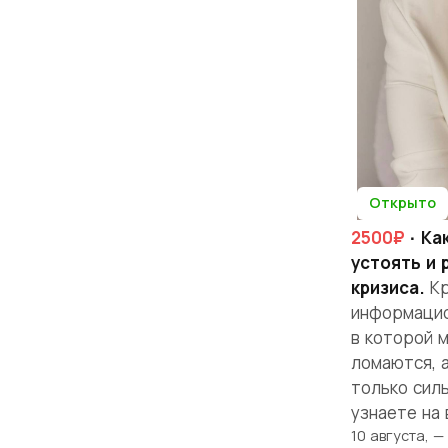
Открыто
2500₽
· Ка
устоять и 
кризиса.
Кр
информацио
в которой 
ломаются, а
только силь
узнаете на 
10 августа, 