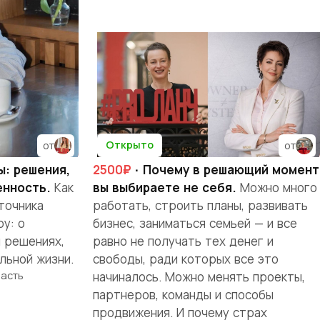
Открыто
от
от
ы: решения,
2500₽
· Почему в решающий момент
енность.
Как
вы выбираете не себя.
Можно много
точника
работать, строить планы, развивать
у: о
бизнес, заниматься семьей — и все
и решениях,
равно не получать тех денег и
льной жизни.
свободы, ради которых все это
ласть
начиналось. Можно менять проекты,
партнеров, команды и способы
продвижения. И почему страх