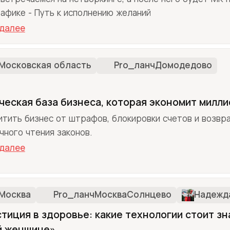
афике - Путь к исполнению желаний
 далее
Московская область
Pro_ланчДомодедово
еская база бизнеса, которая экономит милл
итить бизнес от штрафов, блокировки счетов и возвр
чного чтения законов.
 далее
Москва
Pro_ланчМоскваСолнцево
Надежд
тиция в здоровье: какие технологии стоит зн
й женщине»