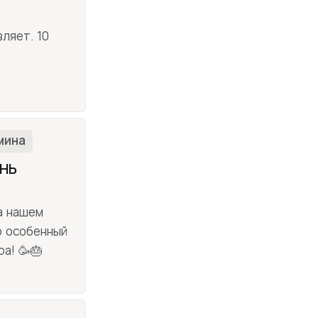
ляет. 10
мина
НЬ
а нашем
о особенный
а! 🥳🎂