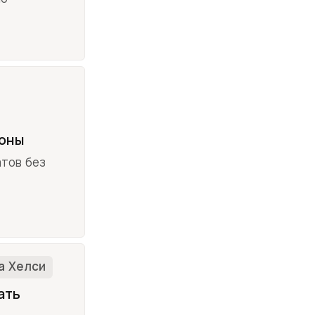
ионы
атов без
а Хелси
ать