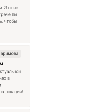
и. Это не
трече вы
ь, чтобы
Каримова
ам
ктуальной
рию в
и
ра локации!