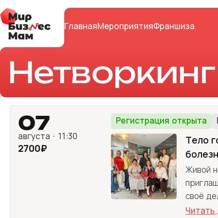
Главная
Мероприятия
Франшиза
Нетворкинг
07
Регистрация открыта
августа · 11:30
Тело г
2700₽
болез
Живой н
приглаш
своё де
Читать