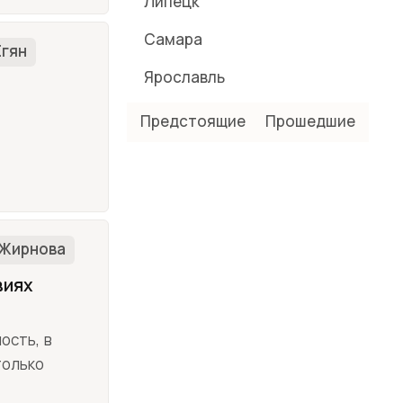
Липецк
Самара
Егян
Ярославль
Предстоящие
Прошедшие
 Жирнова
виях
ость, в
только