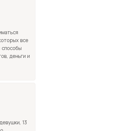
иматься
 которых все
и способы
ов, деньги и
девушки, 13
по