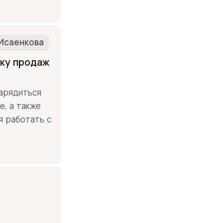
Исаенкова
нку продаж
зарядиться
е, а также
я работать с