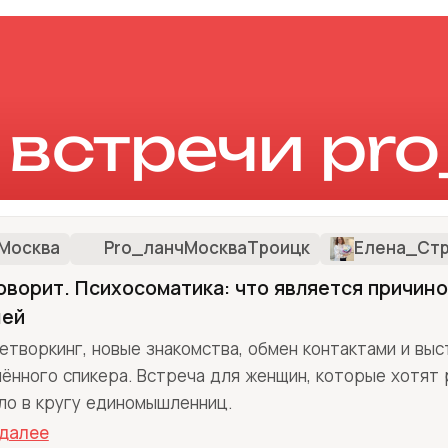
 встречи pro
Москва
Pro_ланчМоскваТроицк
Елена_Стр
оворит. Психосоматика: что является причин
ней
етворкинг, новые знакомства, обмен контактами и вы
ённого спикера. Встреча для женщин, которые хотят 
ло в кругу единомышленниц.
 далее