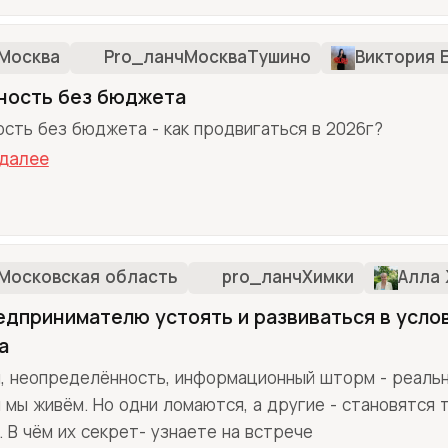
Москва
Pro_ланчМоскваТушино
Виктория 
ность без бюджета
сть без бюджета - как продвигаться в 2026г?
 далее
Московская область
pro_ланчХимки
Алла
едпринимателю устоять и развиваться в усло
а
, неопределённость, информационный шторм - реальн
 мы живём. Но одни ломаются, а другие - становятся 
. В чём их секрет- узнаете на встрече