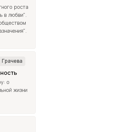
тного роста
ь в любви".
ообществом
значения".
 Грачева
нность
у: о
льной жизни