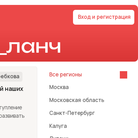
Вход и регистрация
_ланч
Все регионы
ебкова
Москва
ой наших
Московская область
ступление
Санкт-Петербург
развивать
Калуга