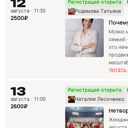
12
Регистрация открыта
августа · 11:30
Родимова Татьяна
2500₽
Почему
Можно м
семьей 
это нач
продвиж
масштаб
Читать
13
Регистрация открыта
августа · 11:00
Наталия Лесоченко
2600₽
Нетвор
Женщине
августа