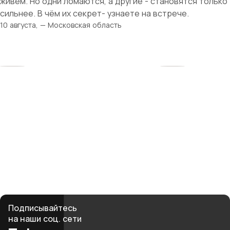
живём. Но одни ломаются, а другие - становятся только
сильнее. В чём их секрет- узнаете на встрече.
10 августа, — Московская область
Твоя история
начинается здесь
Рядом — женщины, которые поймут, поддержат
и вдохновят. Вместе мы создаём среду, где бизнес
и материнство не противоречат, а дополняют друг
друга.
club@mbmonline.ru
Подписывайтесь
на наши соц. сети