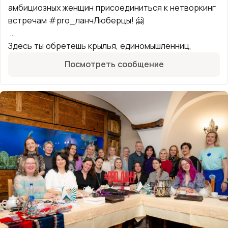
амбициозных женщин присоединиться к нетворкинг
встречам #pro_ланчЛюберцы! 🤗
Здесь ты обретешь крылья, единомышленниц,
расширишь деловые связи, найдёшь клиентов и
Посмотреть сообщение
создашь новые коллаборации! Я жду именно тебя!