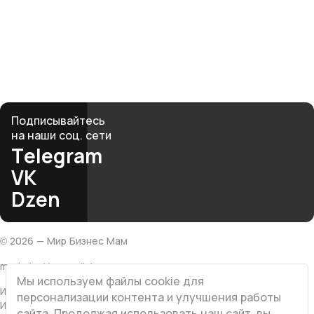
и вдохновят. Вместе мы создаём среду, где бизнес
и материнство не противоречат, а дополняют друг
друга.
club@mbmonline.ru
Подписывайтесь
на наши соц. сети
Telegram
VK
Dzen
©
2026
— Мир Бизнес Мам
made by Vesna.click
Мы используем файлы cookie для
ИП Хатамова Л.В
персонализации контента и улучшения работы
ИНН 616501203767
сайта. Продолжая использовать наш сайт, вы