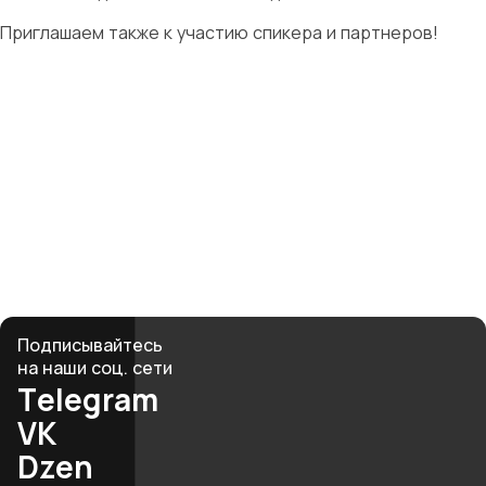
Приглашаем также к участию спикера и партнеров!
Твоя история
начинается здесь
Рядом — женщины, которые поймут, поддержат
и вдохновят. Вместе мы создаём среду, где бизнес
и материнство не противоречат, а дополняют друг
друга.
club@mbmonline.ru
Подписывайтесь
на наши соц. сети
Telegram
VK
Dzen