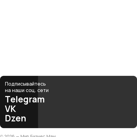
Твоя история
начинается здесь
Рядом — женщины, которые поймут, поддержат
и вдохновят. Вместе мы создаём среду, где бизнес
и материнство не противоречат, а дополняют друг
друга.
club@mbmonline.ru
Подписывайтесь
на наши соц. сети
Telegram
VK
Dzen
©
2026
— Мир Бизнес Мам