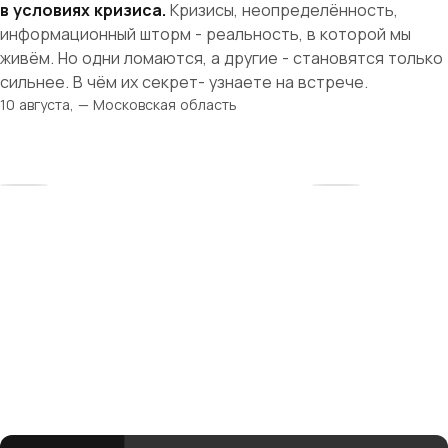
в условиях кризиса.
Кризисы, неопределённость,
информационный шторм - реальность, в которой мы
живём. Но одни ломаются, а другие - становятся только
сильнее. В чём их секрет- узнаете на встрече.
10 августа, — Московская область
Твоя история
начинается здесь
Рядом — женщины, которые поймут, поддержат
и вдохновят. Вместе мы создаём среду, где бизнес
и материнство не противоречат, а дополняют друг
друга.
club@mbmonline.ru