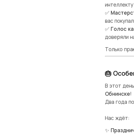
интеллекту
✅
Мастерс
вас покупа
✅
Голос ка
доверяли н
Только пра
🎂 Особе
В этот ден
Обнинске
!
Два года
по
Нас ждёт:
✨
Праздни