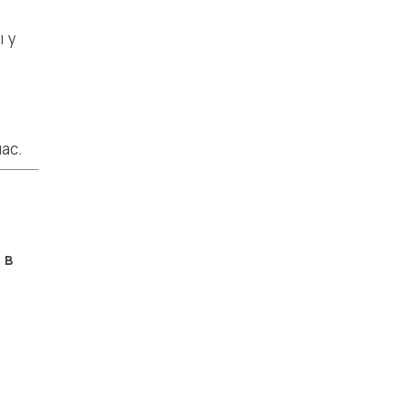
ы у
ас.
 в