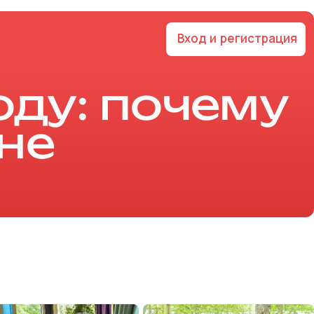
Вход и регистрация
оду: почему
не