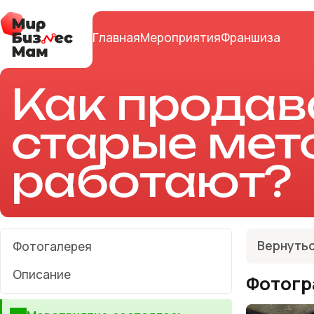
Главная
Мероприятия
Франшиза
Как продава
старые мет
работают?
Вернутьс
Фотогалерея
Описание
Фотогр