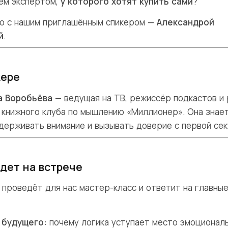
тем экспертом,
у которого хотят купить сами
?
о с нашим приглашённым спикером —
Александрой
й
.
кере
а Воробьёва
— ведущая на ТВ, режиссёр подкастов и 
 книжного клуба по мышлению «Миллионер». Она знает
удерживать внимание и вызывать доверие с первой сек
удет на встрече
 проведёт для нас мастер-класс и ответит на главны
 будущего:
почему логика уступает место эмоционал