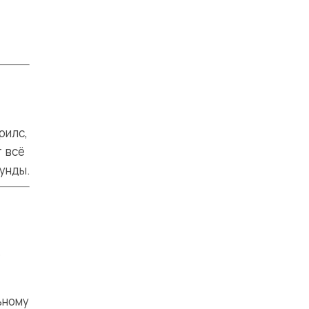
рилс,
 всё
унды.
е
ьному