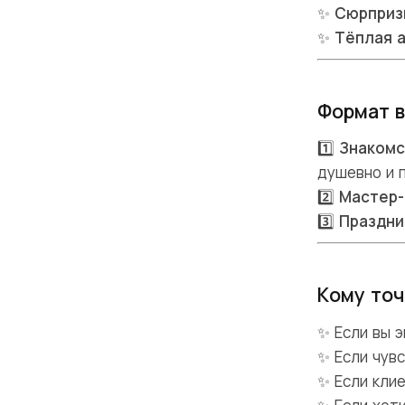
✨
Сюрприз
✨
Тёплая 
Формат 
1️⃣
Знакомс
душевно и 
2️⃣
Мастер-
3️⃣
Праздни
Кому точ
✨ Если вы 
✨ Если чув
✨ Если клие