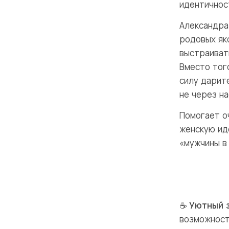
идентичност
Александра
родовых як
выстраиват
Вместо тог
силу дарите
не через на
Помогает о
женскую ид
«мужчины в
☕
Уютный 
возможност