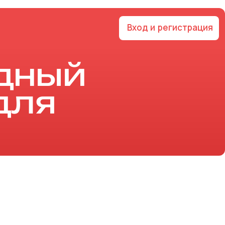
Вход и регистрация
дный
для