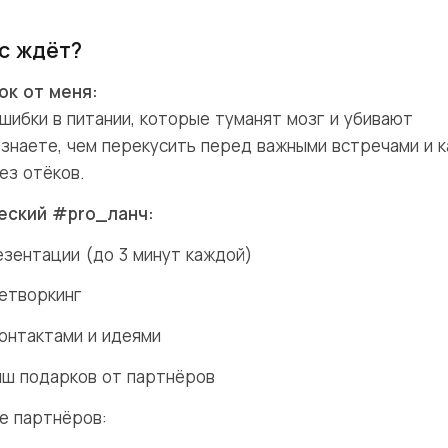
ас ждёт?
ок от меня:
шибки в питании, которые туманят мозг и убивают
Узнаете, чем перекусить перед важными встречами и к
ез отёков.
еский #pro_ланч:
зентации (до 3 минут каждой)
етворкинг
онтактами и идеями
ш подарков от партнёров
е партнёров: