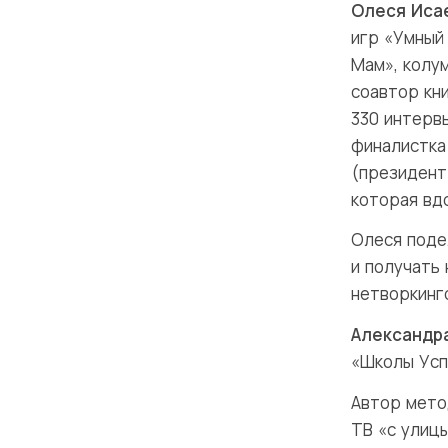
Олеся Иса
игр «Умный
Мам», колум
соавтор кни
330 интерв
финалистка
(президент
которая вд
Олеся поде
и получать 
нетворкинг
Александр
«Школы Усп
Автор мето
ТВ «с улиц