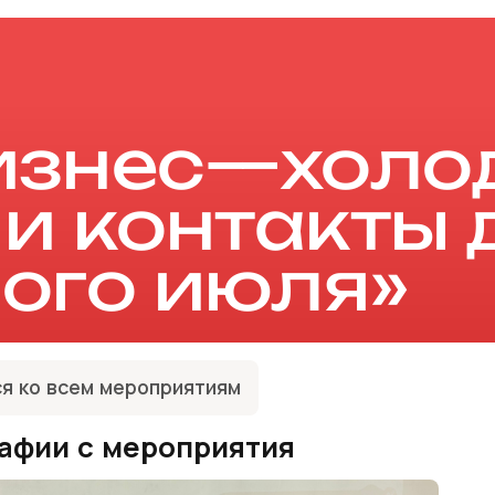
изнес—холо
 и контакты 
ого июля»
я ко всем мероприятиям
афии с мероприятия