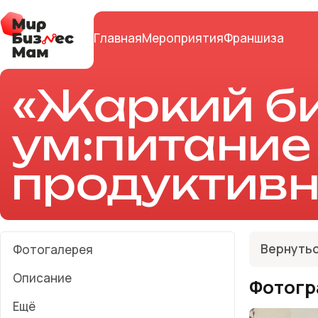
Главная
Мероприятия
Франшиза
«Жаркий б
ум:питание
продуктивн
Вернутьс
Фотогалерея
Описание
Фотогр
Ещё