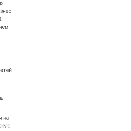
ых
изнес
),
 чем
детей
ль
я на
нскую