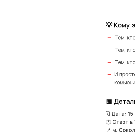
💡 Кому 
Тем, кт
Тем, кт
Тем, кт
И прост
комьюни
📅 Детал
🗓
Дата: 15
🕛
Старт в 
📍
м. Соко