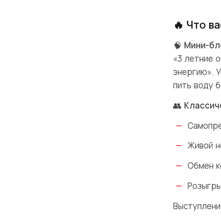
🔥 Что в
🧠
Мини-бл
«3 летние о
энергию». 
пить воду б
👥
Классич
Самопре
Живой н
Обмен к
Розыгры
Выступлени