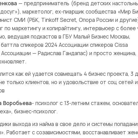
енкова
— предприниматель (бренд детских настольн
 досуг»), маркетолог, ex-пиарщик сообщества «Мир Б
нист СМИ (РБК, Tinkoff Secret, Опора России и другие
г по маркетингу и копирайтингу, интервьюер с более
ью, ведущая подкастов в ГБУ Малый Бизнес Москвы,
 баттла спикеров 2024 Ассоциации спикеров Cissa
 Ассоциации — Радислав Гандапас) и просто женщина,
охновляет.
лится как ей удается совмещать 4 бизнес проекта, 3 
не только клиентов, но и удовольствие от соц сетей и
ов
а Воробьева
- психолог с 13-летним стажем, основате
еха», бизнес-психолог.
дики выхода из найма в свое дело и системы попадани
ы». Работает с созависимостями, восстанавливает же