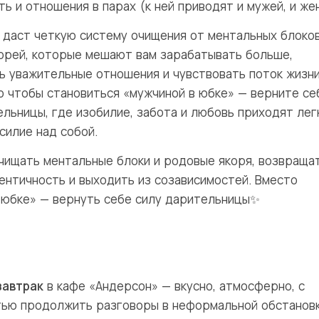
ь и отношения в парах (к ней приводят и мужей, и же
 даст четкую систему очищения от ментальных блоков
орей, которые мешают вам зарабатывать больше,
ь уважительные отношения и чувствовать поток жизни
о чтобы становиться «мужчиной в юбке» — верните се
льницы, где изобилие, забота и любовь приходят легк
силие над собой.
чищать ментальные блоки и родовые якоря, возвраща
ентичность и выходить из созависимостей. Вместо
 юбке» — вернуть себе силу дарительницы✨
завтрак
в кафе «Андерсон» — вкусно, атмосферно, с
ью продолжить разговоры в неформальной обстановк