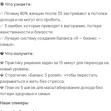
🎯
Что узнаете:
✅
Почему 80% женщин после 35 застревают в потолке
дохода и не могут его пробить;
✅
3
ошибки
,
которые
приводят
к
выгоранию
,
потере
женственности
и
близости
;
✅
Лучшую
систему
создания
баланса
«Я
—
бизнес
—
семья»
.
💎
Что получите:
💎
Практику решения задач за 15 минут для перехода на
новый уровень;
💎
Стратегию «Баланс 3 ролей», чтобы перестать
разрываться и жить без стресса;
💎
План из 5 шагов для масштабирования дохода без
потери здоровья и семьи.
Наши спикеры: