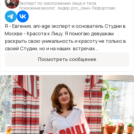
Эксперт по омоложению лица и тела,
психокинезиолог, лидер pro_ланч Лефортово
Я - Евгения, ani-age эксперт и основатель Студии в
Москве - Красота к Лицу. Я помогаю девушкам
раскрыть свою уникальность и красоту не только в
своей Студии, но и на наших встречах.
Проявленность, душевность, искренний интерес и
Посмотреть сообщение
поддержка - вот что отличает наши встречи.
Увидимся!