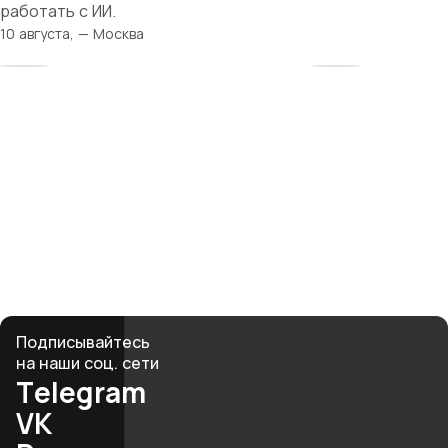
работать с ИИ.
10 августа, — Москва
Твоя история
начинается здесь
Рядом — женщины, которые поймут, поддержат
и вдохновят. Вместе мы создаём среду, где бизнес
и материнство не противоречат, а дополняют друг
друга.
club@mbmonline.ru
Подписывайтесь
на наши соц. сети
Telegram
VK