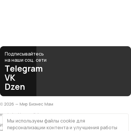
Рядом — женщины, которые поймут, поддержат
и вдохновят. Вместе мы создаём среду, где бизнес
и материнство не противоречат, а дополняют друг
друга.
club@mbmonline.ru
Подписывайтесь
на наши соц. сети
Telegram
VK
Dzen
©
2026
— Мир Бизнес Мам
made by Vesna.click
Мы используем файлы cookie для
ИП Хатамова Л.В
персонализации контента и улучшения работы