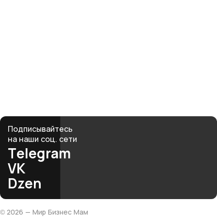
Твоя история
начинается здесь
Рядом — женщины, которые поймут, поддержат
и вдохновят. Вместе мы создаём среду, где бизнес
и материнство не противоречат, а дополняют друг
друга.
club@mbmonline.ru
Подписывайтесь
на наши соц. сети
Telegram
VK
Dzen
©
2026
— Мир Бизнес Мам