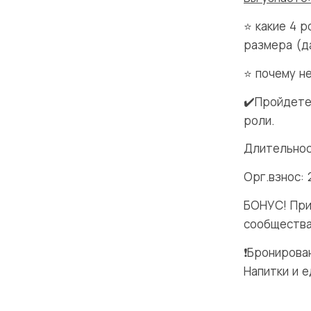
⭐️ какие 4 
размера (д
⭐️ почему н
✔️Пройдете
роли.
Длительност
Орг.взнос:
БОНУС! При
сообщества,
❗️Брониров
Напитки и 