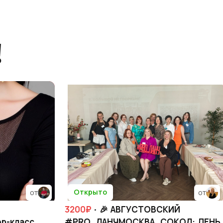
!
Открыто
от
от
3200₽
· 🎉 АВГУСТОВСКИЙ
р-класс.
#PRO_ЛАНЧМОСКВА_СОКОЛ: ДЕНЬ