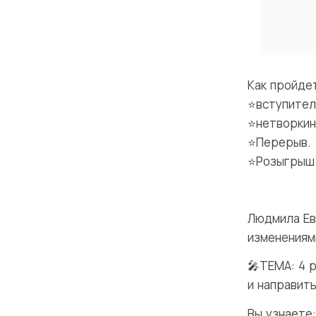
Как пройде
⭐️вступите
⭐️нетворкин
⭐️Перерыв.
⭐️Р
⭐️Выс
Людмила Ев
изменениям
🎤ТЕМА: 4 
и направить
Вы узнаете: