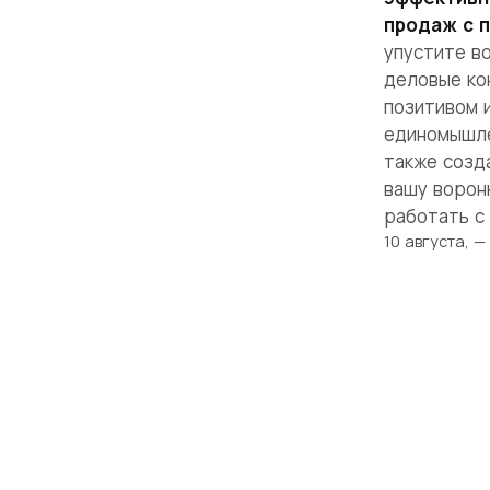
продаж с 
упустите в
деловые ко
позитивом 
единомышле
также созд
вашу ворон
работать с 
10 августа, —
Твоя истори
начинается
здесь