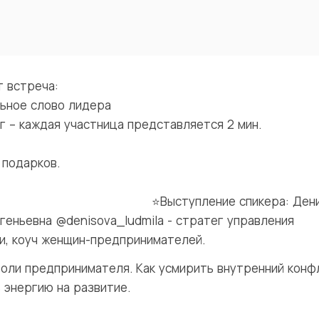
т встреча:
льное слово лидера
г – каждая участница представляется 2 мин.
озыгрыш подарко
тупление спикера: Денис
геньевна @denisova_ludmila - стратег управления
и, коуч женщин-предпринимателей.
роли предпринимателя. Как усмирить внутренний конф
 энергию на развитие.