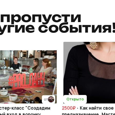
 пропусти
угие события
Открыто
от
стер-класс "Создадим
2500₽
· Как найти свое
ый вход в воронку
предназначение. Масте