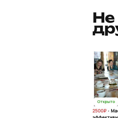
Не
др
Открыто
2500₽
· Ма
эффективн