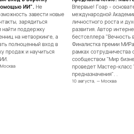
помощью ИИ".
Не
Впервые! Гоар - основат
озможность завести новые
международной Академи
нтакты, зарядиться
личностного роста и дух
и найти поддержку
развития. Автор интерне
нниц на нетворкинге, а
бестселлера "Вечность в
ать полноценный вход в
Финалистка премии МИРа
ку продаж и научиться
рамках сотрудничества 
ИИ.
сообществом "Мир бизне
 Москва
проведет Мастер-класс 
предназначения". .
10 августа, — Москва
я