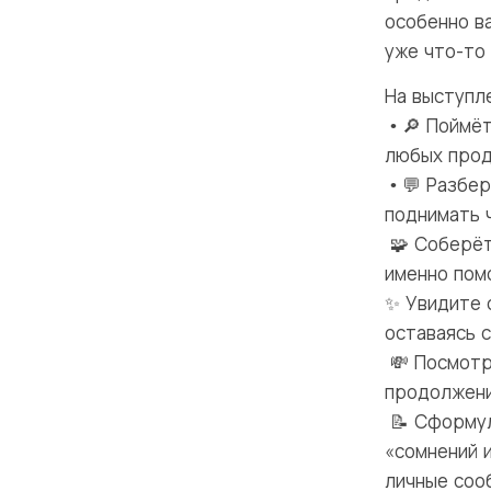
особенно в
уже что-то 
На выступле
• 🔎 Поймё
любых прода
• 💬 Разбер
поднимать ч
🧩 Соберёт
именно помо
✨ Увидите с
оставаясь с
💸 Посмотр
продолжение
📝 Сформул
«сомнений 
личные соо