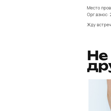
Место пров
Орг.взнос: 
Жду встреч
Не
др