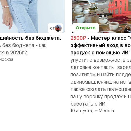
Открыто
от
дийность без бюджета.
2500₽
· Мастер-класс 
 без бюджета - как
эффективный вход в во
я в 2026г?.
продаж с помощью ИИ"
 Москва
упустите возможность з
деловые контакты, заря
позитивом и найти подд
единомышленниц на нетв
также создать полноцен
вашу воронку продаж и н
работать с ИИ.
10 августа, — Москва
я