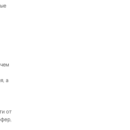
рые
 чем
я, а
ти от
ффер,