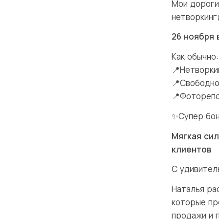
Мои дороги
нетворкинг
26 ноября 
Как обычно:
📍Нетворкин
📍Свободно
📍Фотореп
✨Супер бон
Мягкая сил
клиентов
С удивител
Наталья ра
которые пр
продажи и 