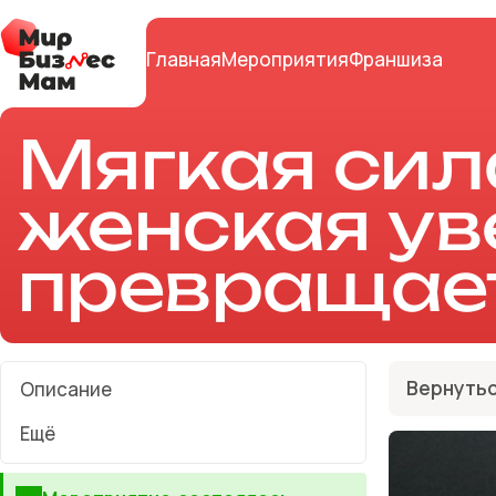
Главная
Мероприятия
Франшиза
Мягкая сила
женская ув
превращает
Вернутьс
Описание
Ещё