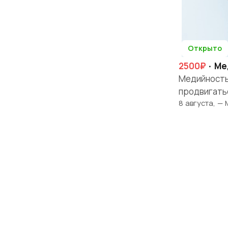
Открыто
2500₽
· Ме
Медийность
продвигатьс
8 августа, —
Твоя истори