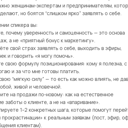
ажно женщинам-экспертам и предпринимателям, кото
делают, но боятся “слишком ярко” заявлять о себе.
нии спикера вы:
те, почему уверенность и самоценность — это основа
ж, а не «приятный бонус к маркетингу».
ёте свой страх заявлять о себе, выходить в эфиры,
ек и говорить «я могу помочь».
е свою формулу позиционирования: кому я полезна, с
гаю и за что мне готовы платить.
вою “мягкую силу” — то есть как можно влиять, не дав
обой, живой и человечной.
ите на продажи по-новому: как на естественное
 заботы о клиенте, а не на «впаривание».
ируете 1–2 конкретных шага, которые помогут перей
и прокрастинации» к реальным заявкам (пост, эфир, о
бщения клиентам).