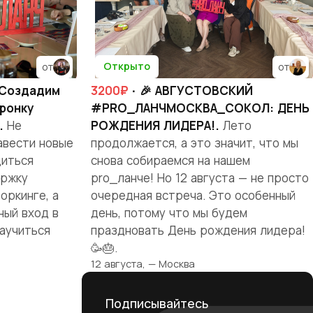
Открыто
от
от
"Создадим
3200₽
· 🎉 АВГУСТОВСКИЙ
ронку
#PRO_ЛАНЧМОСКВА_СОКОЛ: ДЕНЬ
.
Не
РОЖДЕНИЯ ЛИДЕРА!.
Лето
авести новые
продолжается, а это значит, что мы
диться
снова собираемся на нашем
ержку
pro_ланче! Но 12 августа — не просто
оркинге, а
очередная встреча. Это особенный
ный вход в
день, потому что мы будем
аучиться
праздновать День рождения лидера!
🥳🎂.
12 августа, — Москва
Подписывайтесь