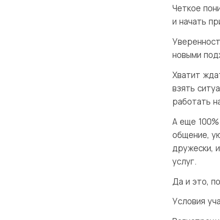
·
Четкое пони
и начать п
·
Уверенност
новыми под
Хватит жда
взять ситуа
работать на
А еще 100%
общение, у
дружески, 
услуг.
Да и это, п
Условия уча