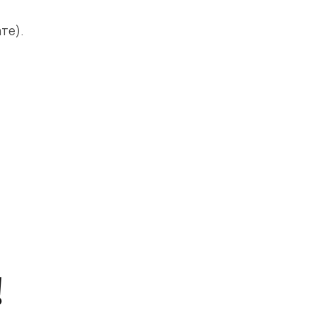
те).
!