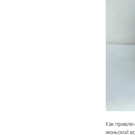
Как привле
июньской в