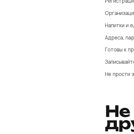
Регистраци
Организаци
Напитки и 
Адреса, пар
Готовы к п
Записывайт
Не прости э
Не
др