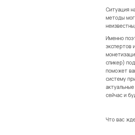
Ситуация н
методы мог
неизвестны
Именно поэ
экспертов 
монетизаци
спикер) по
поможет вам
систему пр
актуальные
сейчас и б
Что вас жде