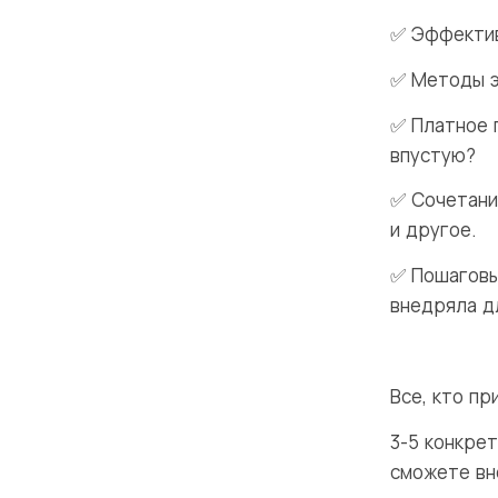
✅
Эффектив
✅
Методы э
✅
Платное п
впустую?
✅
Сочетание
и другое.
✅
Пошаговы
внедряла дл
Все, кто пр
·
3-5 конкре
сможете вн