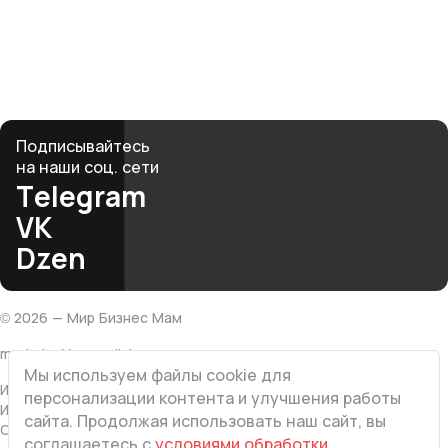
и материнство не противоречат, а дополняют друг
друга.
club@mbmonline.ru
Подписывайтесь
на наши соц. сети
Telegram
VK
Dzen
©
2026
— Мир Бизнес Мам
made by Vesna.click
Мы используем файлы cookie для
ИП Хатамова Л.В
персонализации контента и улучшения работы
ИНН 616501203767
сайта. Продолжая использовать наш сайт, вы
ОГРНИП 308616522400063
соглашаетесь с
условиями обработки