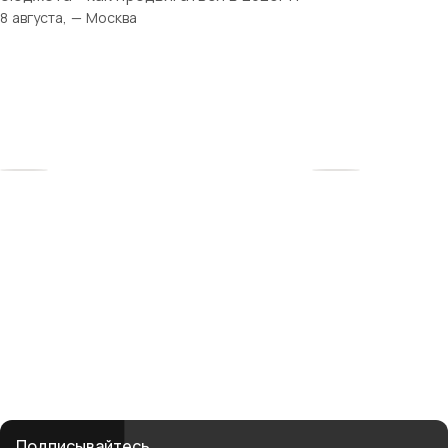
8 августа, — Москва
Твоя история
начинается здесь
Рядом — женщины, которые поймут, поддержат
и вдохновят. Вместе мы создаём среду, где бизнес
и материнство не противоречат, а дополняют друг
друга.
club@mbmonline.ru
Подписывайтесь