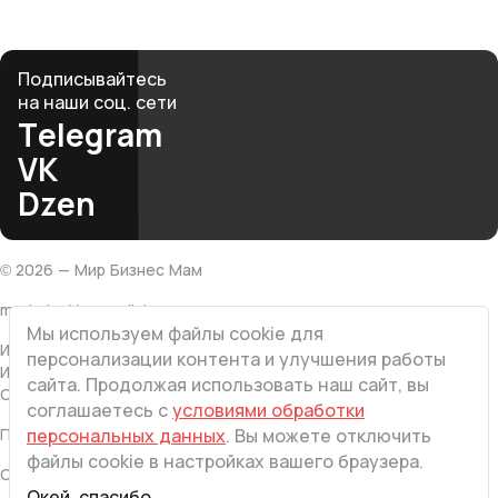
club@mbmonline.ru
Подписывайтесь
на наши соц. сети
Telegram
VK
Dzen
©
2026
— Мир Бизнес Мам
made by Vesna.click
Мы используем файлы cookie для
ИП Хатамова Л.В
персонализации контента и улучшения работы
ИНН 616501203767
сайта. Продолжая использовать наш сайт, вы
ОГРНИП 308616522400063
соглашаетесь с
условиями обработки
Политика конфиденциальности
персональных данных
. Вы можете отключить
файлы cookie в настройках вашего браузера.
Оферта
Окей, спасибо