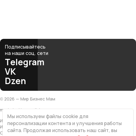
и материнство не противоречат, а дополняют друг
друга.
club@mbmonline.ru
Подписывайтесь
на наши соц. сети
Telegram
VK
Dzen
©
2026
— Мир Бизнес Мам
made by Vesna.click
Мы используем файлы cookie для
ИП Хатамова Л.В
персонализации контента и улучшения работы
ИНН 616501203767
сайта. Продолжая использовать наш сайт, вы
ОГРНИП 308616522400063