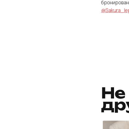
бронирован
@Sakura_le
Не
др