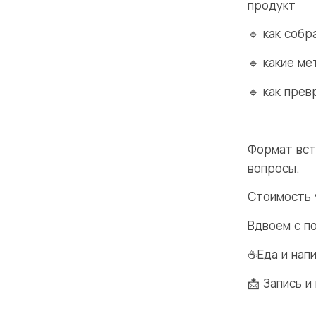
продукт
🔹 как соб
🔹 какие м
🔹 как прев
Формат вст
вопросы.
Стоимость 
Вдвоем с п
☕Еда и нап
📩 Запись и