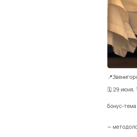
📍Звенигор
🗓 29 июня, 
Бонус-тема
— методоло