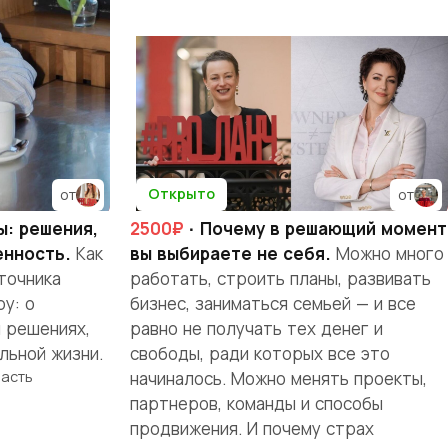
Открыто
от
от
ы: решения,
2500₽
· Почему в решающий момент
енность.
Как
вы выбираете не себя.
Можно много
точника
работать, строить планы, развивать
у: о
бизнес, заниматься семьей — и все
и решениях,
равно не получать тех денег и
льной жизни.
свободы, ради которых все это
ласть
начиналось. Можно менять проекты,
партнеров, команды и способы
продвижения. И почему страх