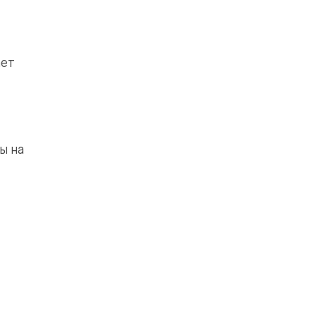
ает
ы на