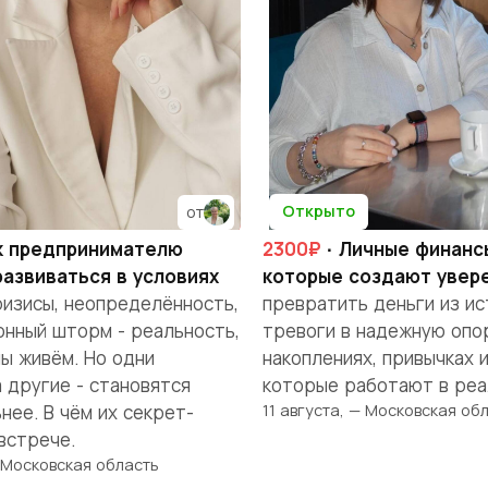
Открыто
от
к предпринимателю
2300₽
· Личные финанс
развиваться в условиях
которые создают увер
изисы, неопределённость,
превратить деньги из ис
нный шторм - реальность,
тревоги в надежную опор
мы живём. Но одни
накоплениях, привычках 
 другие - становятся
которые работают в реа
11 августа, — Московская об
нее. В чём их секрет-
встрече.
— Московская область