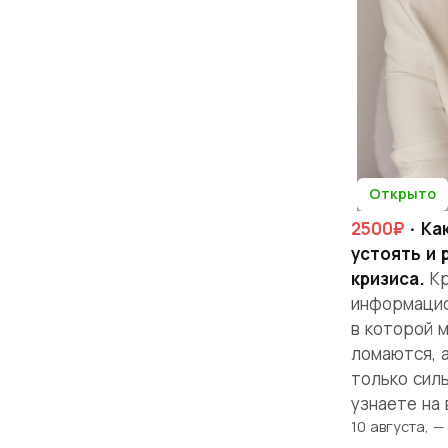
Открыто
2500₽
· Ка
устоять и 
кризиса.
Кр
информацио
в которой 
ломаются, а
только силь
узнаете на 
10 августа, 