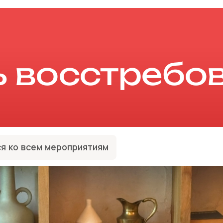
ь восстребо
я ко всем мероприятиям