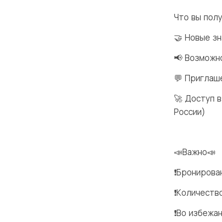
Что вы пол
🤝 Новые з
📢 Возможн
💬 Приглаш
🚀 Доступ 
России)
📣Важно📣
❗Бронирова
❗Количеств
❗Во избежа