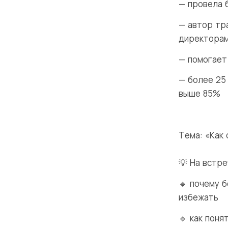
— провела 
— автор тр
директорам
— помогает
— более 25
выше 85%
Тема: «Как
💡 На встре
🔹 почему 
избежать
🔹 как пон