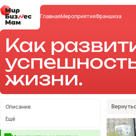
Главная
Мероприятия
Франшиза
Как развит
успешность 
жизни.
Вернутьс
Описание
Ещё