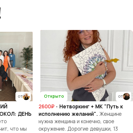
!
Открыто
от
от
КИЙ
2600₽
· Нетворкинг + МК "Путь к
ОКОЛ: ДЕНЬ
исполнению желаний".
Женщине
то
нужна женщина и конечно, свое
чит, что мы
окружение. Дорогие девушки, 13