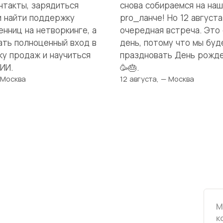
нтакты, зарядиться
снова собираемся на на
и найти поддержку
pro_ланче! Но 12 август
нниц на нетворкинге, а
очередная встреча. Это
ать полноценный вход в
день, потому что мы буд
ку продаж и научиться
праздновать День рожде
ИИ.
🥳🎂.
 Москва
12 августа, — Москва
я
нес
М
друг
к