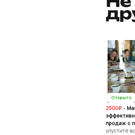
Не
др
Открыто
2500₽
· Ма
эффективн
продаж с 
упустите в