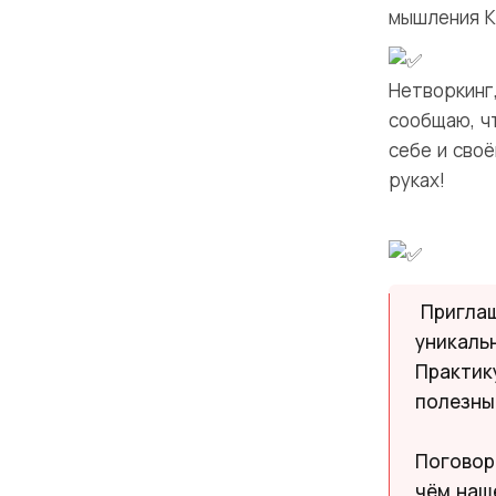
мышления К
Нетворкинг,
сообщаю, ч
себе и своё
руках!
Приглаш
уникаль
Практик
полезны
Поговор
чём наш