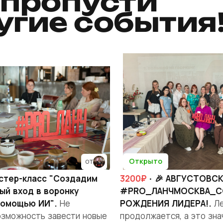
 пропусти
угие события
Открыто
от
стер-класс "Создадим
3200₽
· 🎉 АВГУСТОВС
ый вход в воронку
#PRO_ЛАНЧМОСКВА_С
помощью ИИ".
Не
РОЖДЕНИЯ ЛИДЕРА!.
Ле
озможность завести новые
продолжается, а это зна