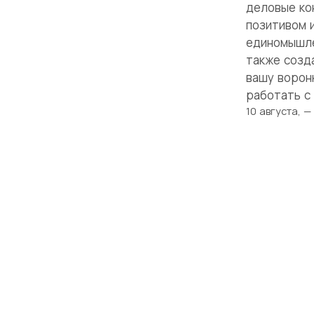
деловые ко
позитивом 
единомышле
также созд
вашу ворон
работать с 
10 августа, —
Твоя истори
начинается
здесь
Рядом — женщины, которые поймут, поддержат
и вдохновят. Вместе мы создаём среду, где биз
и материнство не противоречат, а дополняют 