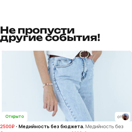
Не пропусти
другие события!
Открыто
от
2500₽
· Медийность без бюджета.
Медийность без