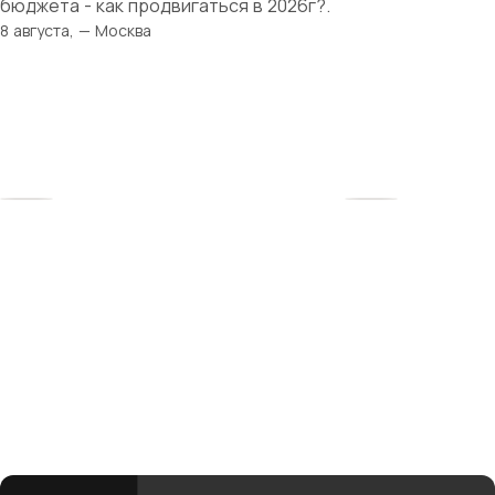
бюджета - как продвигаться в 2026г?.
8 августа, — Москва
Твоя история
начинается здесь
Рядом — женщины, которые поймут, поддержат
и вдохновят. Вместе мы создаём среду, где бизнес
и материнство не противоречат, а дополняют друг
друга.
club@mbmonline.ru