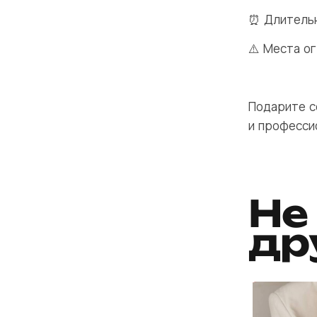
⏰ Длительн
⚠️ Места о
Подарите с
и професси
Не
др