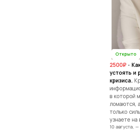
Открыто
2500₽
· Ка
устоять и 
кризиса.
Кр
информацио
в которой 
ломаются, а
только силь
узнаете на 
10 августа, 