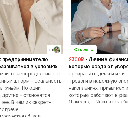
Открыто
от
к предпринимателю
2300₽
· Личные финанс
развиваться в условиях
которые создают увер
изисы, неопределённость,
превратить деньги из ис
нный шторм - реальность,
тревоги в надежную опор
мы живём. Но одни
накоплениях, привычках 
 другие - становятся
которые работают в реа
11 августа, — Московская об
нее. В чём их секрет-
встрече.
— Московская область