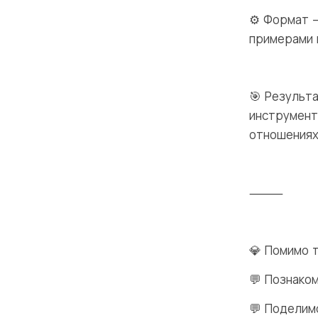
⚙️ Формат —
примерами 
🎯 Результа
инструмент
отношениях
⸻
💎 Помимо 
💬 Познако
💬 Поделим