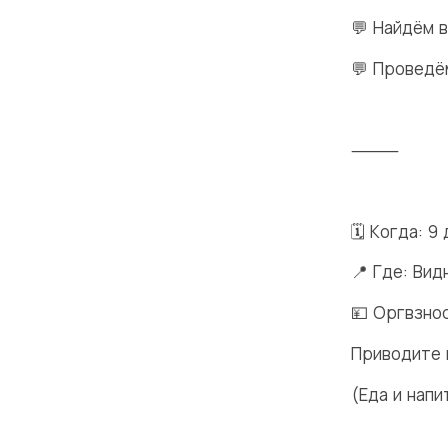
💬 Найдём 
💬 Проведё
⸻
🗓️ Когда: 9
📍 Где: Вид
💴 Оргвзнос
Приводите 
(Еда и нап