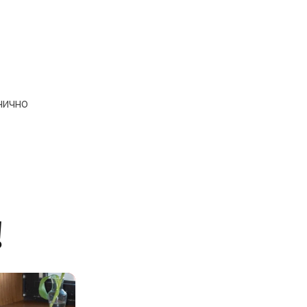
нично
!