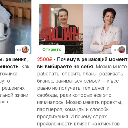
Открыто
от
от
ы: решения,
2500₽
· Почему в решающий момент
енность.
Как
вы выбираете не себя.
Можно много
точника
работать, строить планы, развивать
у: о
бизнес, заниматься семьей — и все
и решениях,
равно не получать тех денег и
льной жизни.
свободы, ради которых все это
ласть
начиналось. Можно менять проекты,
партнеров, команды и способы
продвижения. И почему страх
проявленности влияет на клиентов,