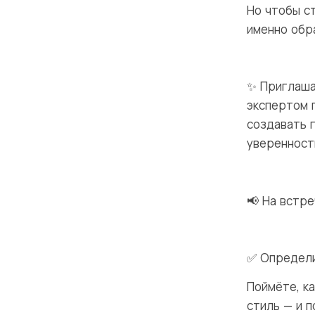
Но чтобы ст
именно обр
✨ Приглаша
экспертом 
создавать 
уверенност
📢 На встре
✅ Определи
Поймёте, к
стиль — и 