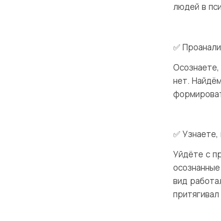
людей в пс
✅ Проанали
Осознаете,
нет. Найдё
формироват
✅ Узнаете,
Уйдёте с п
осознанные
вид работа
притягивал