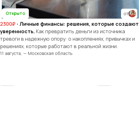
Открыто
от
2300₽
· Личные финансы: решения, которые создают
уверенность.
Как превратить деньги из источника
тревоги в надежную опору: о накоплениях, привычках и
решениях, которые работают в реальной жизни.
11 августа, — Московская область
Твоя история
начинается здесь
Рядом — женщины, которые поймут, поддержат
и вдохновят. Вместе мы создаём среду, где бизнес
и материнство не противоречат, а дополняют друг
друга.