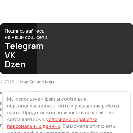
club@mbmonline.ru
Подписывайтесь
на наши соц. сети
Telegram
VK
Dzen
©
2026
— Мир Бизнес Мам
made by Vesna.click
Мы используем файлы cookie для
ИП Хатамова Л.В
персонализации контента и улучшения работы
ИНН 616501203767
сайта. Продолжая использовать наш сайт, вы
ОГРНИП 308616522400063
соглашаетесь с
условиями обработки
Политика конфиденциальности
персональных данных
. Вы можете отключить